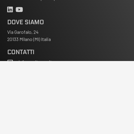
DOVE SIAMO
Via Garofalo, 24
20133 Milano (MI) Italia
CONTATTI
info@eoitecne.it
+39 02 70602434
© 2022 E.O.I. Tecne s.r.l. | P.IVA 11212060153 | Cap.Soc. €
52.000,00 i.v. | Reg.Imp. Milano n.11212060153 | R.E.A. 1446523 |
Privacy Policy
|
Cookie Policy
|
Aggiorna preferenze cookie
| by
Pdr Srl