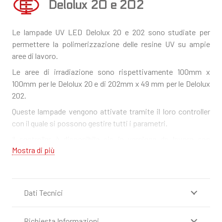
Delolux 20 e 202
Le lampade UV LED Delolux 20 e 202 sono studiate per
permettere la polimerizzazione delle resine UV su ampie
aree di lavoro.
Le aree di irradiazione sono rispettivamente 100mm x
100mm per le Delolux 20 e di 202mm x 49 mm per le Delolux
202.
Queste lampade vengono attivate tramite il loro controller
con il quale si possono gestire tutti i parametri.
Il controller è disponibile sia in versione da lavoro con
Mostra di più
operatore che è dotata di un ampio pannello LCD sia in
versione per linea completamente automatizzata.
Le lampade sono disponibili in due livelli di potenza e con 3
differenti lunghezze d’onda a seconda della tipologia di
Dati Tecnici
resina da polimerizzare.
Il grande vantaggio delle lampade a LED rispetto alle
Richiesta Informazioni