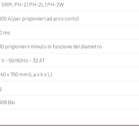
 SRM, PH-2 | PH-2L | PH-2W
000 A (per prigionieri ad arco corto)
00 ms
 30 prigionieri/minuto in funzione del diametro
0 V – 50/60Hz – 32 AT
40 x 700 mm (La x h x L)
g
09 Blu