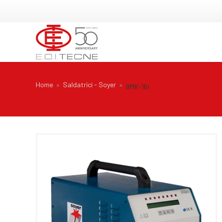
Home
»
Saldatrici - Soyer
»
BMK-16i