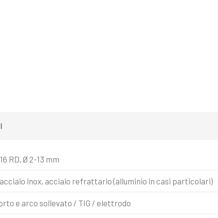
I
16 RD, Ø 2-13 mm
acciaio inox, acciaio refrattario (alluminio in casi particolari)
orto e arco sollevato / TIG / elettrodo