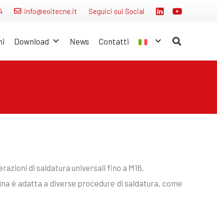
4
info@eoitecne.it
Seguici sui Social
ni
Download
News
Contatti
azioni di saldatura universali fino a M16.
ina è adatta a diverse procedure di saldatura, come