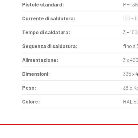
Pistole standard:
PH-3N
Corrente di saldatura:
100 – 1
Tempo di saldatura:
3 – 10
Sequenza di saldatura:
fino a
Alimentazione:
3 x 40
Dimensioni:
335 x 4
Peso:
36,5 K
Colore:
RAL 50